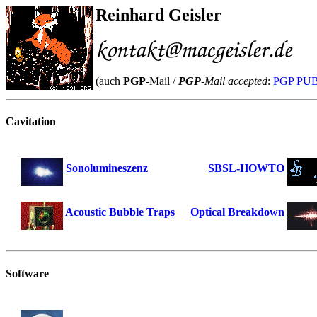
Reinhard Geisler
(auch
PGP
-Mail /
PGP
-Mail accepted
:
PGP PU
Cavitation
Sonolumineszenz
SBSL-HOWTO
Acoustic Bubble Traps
Optical Breakdown
Software